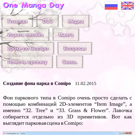
Главная
DLC
Медиа
Играть онлайн
Манга
Уроки по Comipo
Вопросы
Помочь проекту
Связь
Создание фона парка в Comipo
11.02.2015
Фон паркового типа в Comipo очень просто сделать с
помощью комбинаций 2D-элементов “Item Image”, а
именно “32. Tree” и “33. Grass & Flower”. Лавочка
собирается отдельно из 3D примитивов. Вот как
выглядит парковая сцена в Comipo: