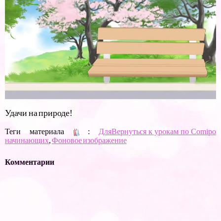
Удачи на природе!
Теги материала
:
Для
Вернуться к урокам по Comipo
начинающих
,
Фоновое изображение
Комментарии