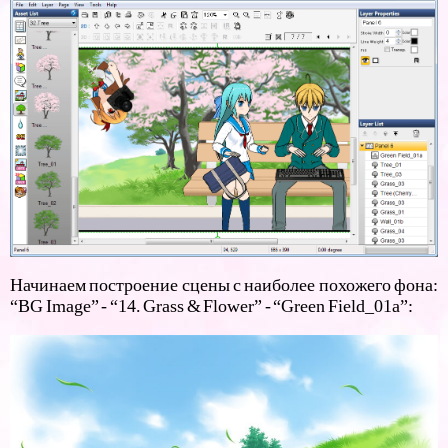
Начинаем построение сцены с наиболее похожего фона:
“BG Image” - “14. Grass & Flower” - “Green Field_01a”: